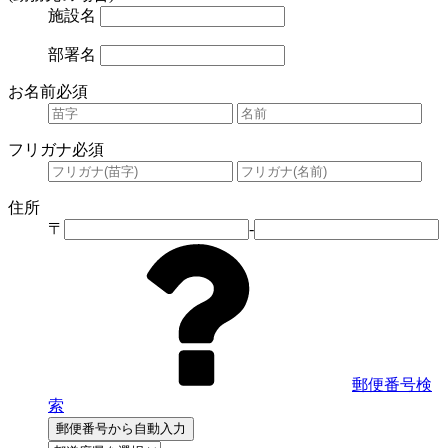
施設名
部署名
お名前
必須
フリガナ
必須
住所
〒
-
郵便番号検
索
郵便番号から自動入力